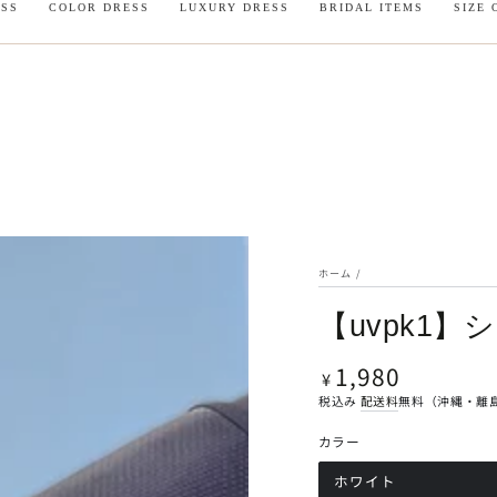
ESS
COLOR DRESS
LUXURY DRESS
BRIDAL ITEMS
SIZE 
。 ご注文時に必ずメモ欄に使用日をご入力ください。
ホーム
/
【uvpk1
1,980
定
¥
価
税込み
配送料
無料（沖縄・離
カラー
ホワイト
バ