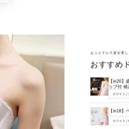
もっとドレス姿を美し
おすすめ
【in20
ップ付 
【in18