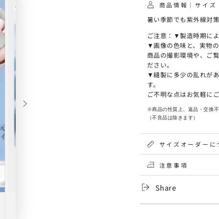
商品情報｜サイズ
丈
丈
UV
UV
暑い季節でも紫外線対策
カ
カ
ご注意：▼製造時期に
ッ
ッ
▼画像の色味と、実物
ト
ト
商品の撮影環境や、ご
パ
パ
ださい。
ー
ー
▼縫製に多少の乱れが
カ
カ
す。
ー
ー
ご不明な点はお気軽に
の
の
※商品の性質上、返品・交換
数
数
（不良品は除きます）
量
量
を
を
サイズオーダーに
減
増
ら
や
注意事項
す
す
Share