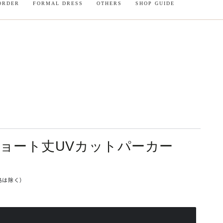
ORDER
FORMAL DRESS
OTHERS
SHOP GUIDE
一部商品は２〜３週間、サイズオーダーは４週間のお届け
】ショート丈UVカットパーカー
島は除く）