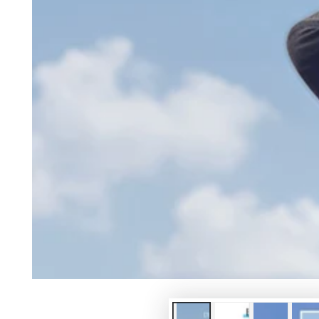
モ
ダ
ー
ル
で
1
メ
デ
ィ
ア
を
開
く