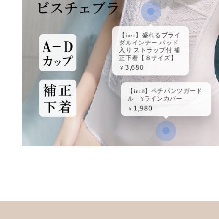
定
3,680
¥
価
定
1,980
¥
価
ク
イ
ッ
ク
ビ
ュ