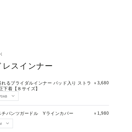
く
ドレスインナー
3,680
】盛れるブライダルインナー パッド入り ストラ
¥
補正下着【８サイズ】
1,980
】ペチパンツガードル Yラインカバー
¥