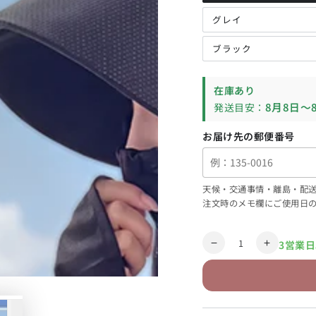
リ
エ
ー
グレイ
バ
シ
リ
ョ
エ
ン
ー
ブラック
バ
が
シ
リ
売
ョ
エ
り
ン
ー
切
が
シ
れ
在庫あり
売
ョ
の
り
ン
為
8月8日〜
発送目安：
切
が
販
れ
売
売
の
り
で
為
お届け先の郵便番号
切
き
販
れ
ま
売
の
せ
で
為
ん
き
販
ま
売
せ
で
天候・交通事情・離島・配
ん
き
注文時のメモ欄にご使用日
ま
せ
ん
数
3営業
【uvpk1】
【uvpk1
量
シ
シ
ョ
ョ
ー
ー
ト
ト