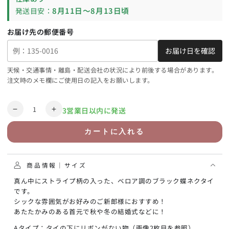
ョ
り
ン
8月11日〜8月13日頃
発送目安：
切
が
れ
売
の
り
為
お届け先の郵便番号
切
販
れ
売
の
で
お届け日を確認
為
き
販
ま
売
せ
で
天候・交通事情・離島・配送会社の状況により前後する場合があります。
ん
き
注文時のメモ欄にご使用日の記入をお願いします。
ま
せ
ん
数
3営業日以内に発送
【dnek42a】
【dnek42a】
量
ベ
ベ
カートに入れる
ロ
ロ
ア
ア
調
調
商品情報｜サイズ
蝶
蝶
真ん中にストライプ柄の入った、ベロア調のブラック蝶ネクタイ
ネ
ネ
です。
ク
ク
シックな雰囲気がお好みのご新郎様におすすめ！
タ
タ
あたたかみのある首元で秋や冬の結婚式などに！
イ
イ
選
選
Aタイプ：タイの下にリボンがない物（画像2枚目を参照）