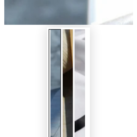
デ
ィ
ア
を
開
く