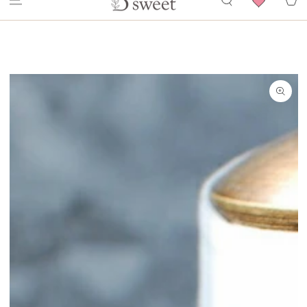
コンテンツにスキ
４週間のお届けとなりますのでご注意ください。 ご注文時に必ずメモ欄に使用
ト
ップする
商品の情報にスキッ
プする
モ
ダ
ー
ル
で
1
メ