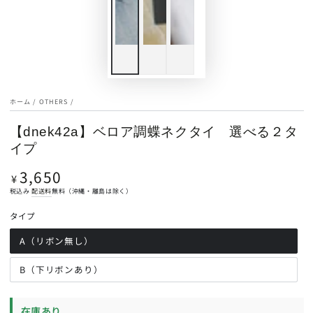
ホーム
/
OTHERS
/
【dnek42a】ベロア調蝶ネクタイ 選べる２タ
イプ
3,650
定
¥
価
税込み
配送料
無料（沖縄・離島は除く）
タイプ
A（リボン無し）
バ
リ
エ
ー
B（下リボンあり）
バ
シ
リ
ョ
エ
ン
ー
が
シ
在庫あり
売