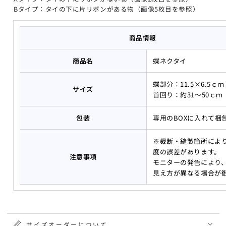
べ
べ
Bタイプ：タイの下に片リボンがある物（画像5枚目を参照）
る
る
２
２
商品情報
タ
タ
イ
イ
商品名
蝶ネクタイ
プ
プ
の
の
蝶部分：11.5×6.5ｃｍ
数
数
サイズ
首回り：約31～50ｃｍ
量
量
を
を
包装
専用のBOXに入れて梱
減
増
ら
や
※裁断・縫製箇所により
す
す
度の誤差があります。
注意事項
モニターの発色により
見え方が異なる場合が
サイズオーダーについて