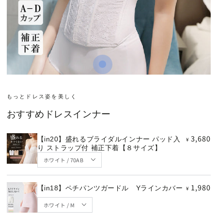
定
3,680
¥
定
1,980
価
¥
価
ク
イ
もっとドレス姿を美しく
ッ
おすすめドレスインナー
ク
ビ
3,680
【in20】盛れるブライダルインナー パッド入
ュ
¥
り ストラップ付 補正下着【８サイズ】
ー
1,980
【in18】ペチパンツガードル Yラインカバー
¥