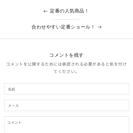
定番の人気商品！
合わせやすい定番ショール！
コメントを残す
コメントを公開するためには承認される必要があると気を付け
てください。
名
前
メ
ー
ル
コ
メ