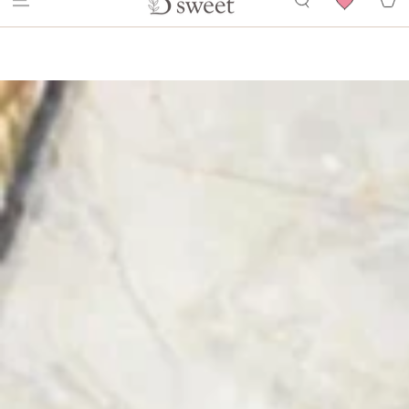
コンテンツにスキ
ーは４週間のお届けとなりますのでご注意ください。 ご注文時に必ずメモ欄
ト
ップする